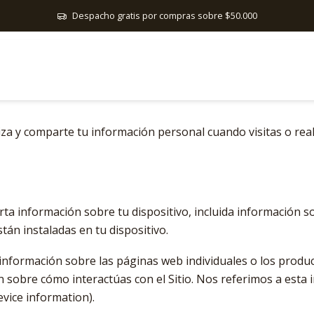
Inicio
Política de privacidad
Despacho gratis por compras sobre $50.000
Política de privacidad
iliza y comparte tu información personal cuando visitas o re
erta información sobre tu dispositivo, incluida información 
tán instaladas en tu dispositivo.
información sobre las páginas web individuales o los produc
n sobre cómo interactúas con el Sitio. Nos referimos a esta
evice information).