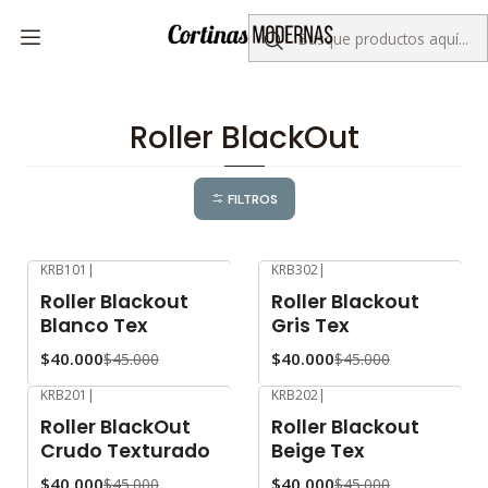
Despacho gratis por compras sobre $50.000
Inicio
Colección KORLUX
Roller BlackOut
Roller BlackOut
FILTROS
KRB101
|
KRB302
|
-11%
OFF
-11%
OFF
Roller Blackout
Roller Blackout
Blanco Tex
Gris Tex
$40.000
$40.000
$45.000
$45.000
KRB201
|
KRB202
|
-11%
OFF
-11%
OFF
Roller BlackOut
Roller Blackout
Crudo Texturado
Beige Tex
$40.000
$40.000
$45.000
$45.000