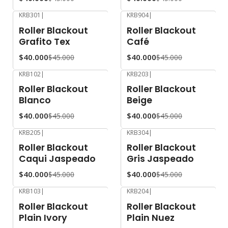
KRB301
|
KRB904
|
-11%
OFF
-11%
OFF
Roller Blackout
Roller Blackout
Grafito Tex
Café
$40.000
$40.000
$45.000
$45.000
KRB102
|
KRB203
|
-11%
OFF
-11%
OFF
Roller Blackout
Roller Blackout
Blanco
Beige
$40.000
$40.000
$45.000
$45.000
KRB205
|
KRB304
|
-11%
OFF
-11%
OFF
Roller Blackout
Roller Blackout
Caqui Jaspeado
Gris Jaspeado
$40.000
$40.000
$45.000
$45.000
KRB103
|
KRB204
|
-11%
OFF
-11%
OFF
Roller Blackout
Roller Blackout
Plain Ivory
Plain Nuez