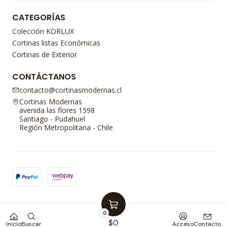
CATEGORÍAS
Colección KORLUX
Cortinas listas Económicas
Cortinas de Exterior
CONTÁCTANOS
contacto@cortinasmodernas.cl
Cortinas Modernas
avenida las flores 1598
Santiago - Pudahuel
Región Metropolitana - Chile
2026 Cortinas Modernas.
0
Todos los derechos reservados.
Desarrollado por Jumpseller
.
$0
Inicio
Buscar
Acceso
Contacto