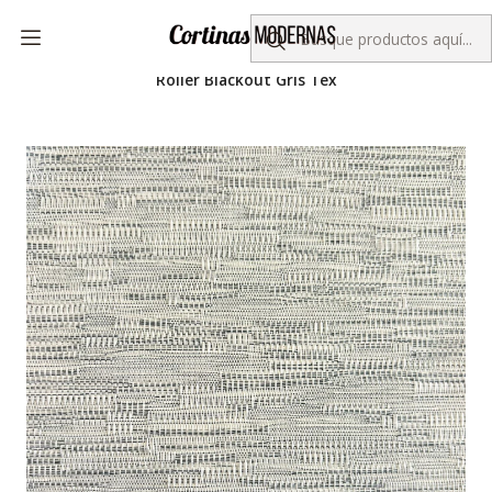
Despacho gratis por compras sobre $50.000
Inicio
Colección KORLUX
Roller BlackOut
Roller Blackout Gris Tex