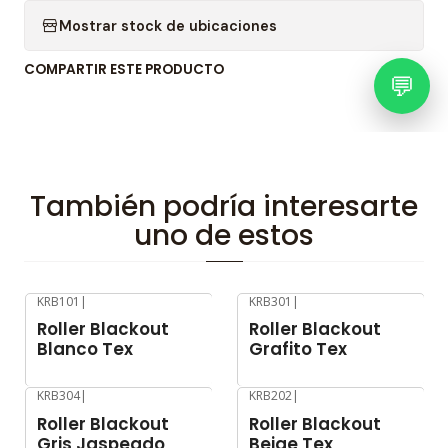
Mostrar stock de ubicaciones
COMPARTIR ESTE PRODUCTO
💬
También podría interesarte
uno de estos
KRB101
|
KRB301
|
-11%
OFF
-11%
OFF
Roller Blackout
Roller Blackout
Blanco Tex
Grafito Tex
KRB304
|
KRB202
|
-11%
OFF
-11%
OFF
Roller Blackout
Roller Blackout
Gris Jaspeado
Beige Tex