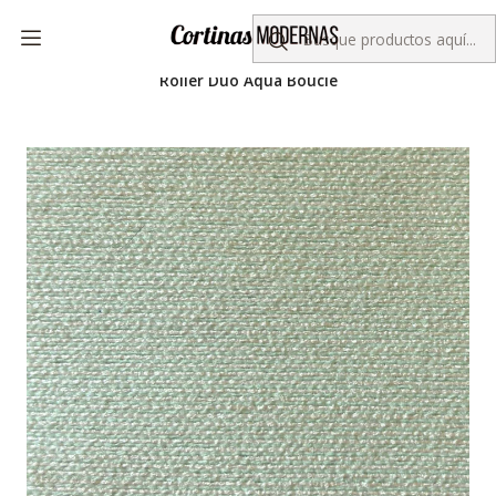
Despacho gratis por compras sobre $50.000
Inicio
Colección KORLUX
Roller Duo
Roller Duo Normal
Roller Duo Aqua Bouclé