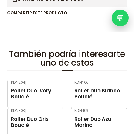
COMPARTIR ESTE PRODUCTO
💬
También podría interesarte
uno de estos
KDN204
|
KDN106
|
-8%
OFF
-8%
OFF
Roller Duo Ivory
Roller Duo Blanco
Bouclé
Bouclé
KDN303
|
KDN403
|
-8%
OFF
-8%
OFF
Roller Duo Gris
Roller Duo Azul
Bouclé
Marino