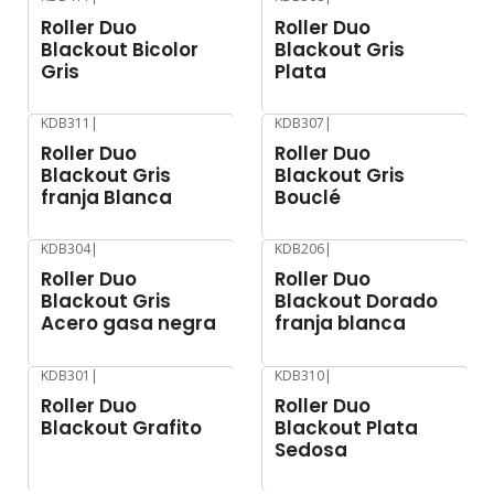
-8%
OFF
-8%
OFF
Roller Duo
Roller Duo
Blackout Bicolor
Blackout Gris
Gris
Plata
KDB311
|
KDB307
|
-8%
OFF
-8%
OFF
Roller Duo
Roller Duo
Blackout Gris
Blackout Gris
franja Blanca
Bouclé
KDB304
|
KDB206
|
-8%
OFF
-8%
OFF
Roller Duo
Roller Duo
Blackout Gris
Blackout Dorado
Acero gasa negra
franja blanca
KDB301
|
KDB310
|
-8%
OFF
-8%
OFF
Roller Duo
Roller Duo
Blackout Grafito
Blackout Plata
Sedosa