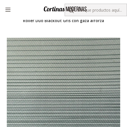
Despacho gratis por compras sobre $50.000
Inicio
Colección KORLUX
Roller Duo
Roller Duo BlackOut
Roller Duo Blackout Gris con gaza alforza