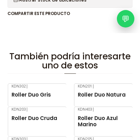
COMPARTIR ESTE PRODUCTO
💬
También podría interesarte
uno de estos
KDN302
|
KDN201
|
-8%
OFF
-8%
OFF
Roller Duo Gris
Roller Duo Natura
KDN203
|
KDN403
|
-8%
OFF
-8%
OFF
Roller Duo Cruda
Roller Duo Azul
Marino
KDN303
|
KDN205
|