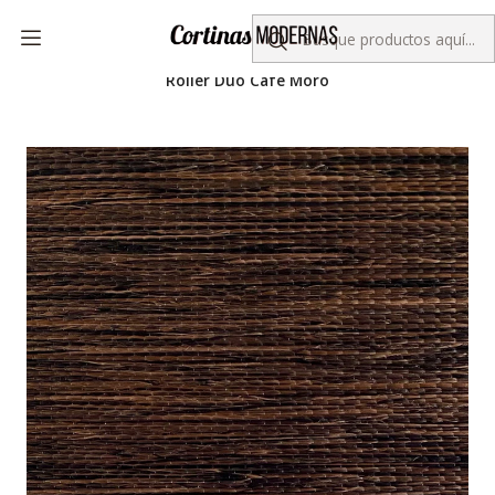
Despacho gratis por compras sobre $50.000
Inicio
Colección KORLUX
Roller Duo
Roller Duo Normal
Roller Duo Café Moro