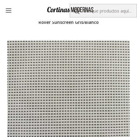
Despacho gratis por compras sobre $50.000
Inicio
Colección KORLUX
Roller Sunscreen
Roller Sunscreen Gris/Blanco