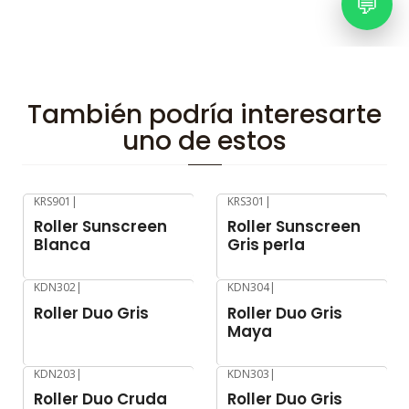
💬
También podría interesarte
uno de estos
KRS901
|
KRS301
|
-11%
OFF
-11%
OFF
Roller Sunscreen
Roller Sunscreen
Blanca
Gris perla
KDN302
|
KDN304
|
-8%
OFF
-8%
OFF
Roller Duo Gris
Roller Duo Gris
Maya
KDN203
|
KDN303
|
-8%
OFF
-8%
OFF
Roller Duo Cruda
Roller Duo Gris