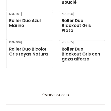
Bouclé
KDN403
|
KDB308
|
-8%
OFF
-8%
OFF
Roller Duo Azul
Roller Duo
Marino
Blackout Gris
Plata
KDN409
|
KDB305
|
-8%
OFF
-8%
OFF
Roller Duo Bicolor
Roller Duo
Gris rayas Natura
Blackout Gris con
gaza alforza
VOLVER ARRIBA